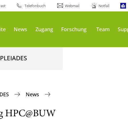
ast
Telefonbuch
Webmail
Notfall
ite
News
Zugang
Forschung
Team
Sup
 PLEIADES
ADES
News
tung HPC@BUW