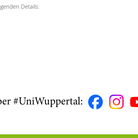
lgenden Details:
ber #UniWuppertal: